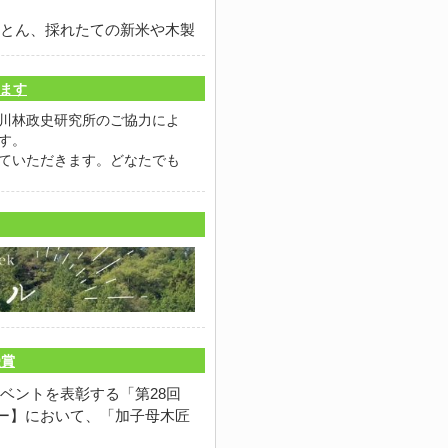
とん、採れたての新米や木製
い。
時00分
します
階アトリウム
川林政史研究所のご協力によ
す。
）
ていただきます。どなたでも
-3）
受賞
ベントを表彰する「第28回
ター】において、「加子母木匠