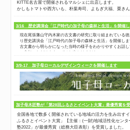
KITTE名古屋で開催されるマルシェに出店します。
かしもトマトや西方いも、朴葉寿司、よもぎ大福、栗きん
品などを販売します。お近くの方はぜひお立ち寄りくださ
日時 令和7年11月3日（月曜日・祝日） 11時00分から15
3/16 歴史講演会「江戸時代の加子母の森林と生活」を開催
場所 名古屋市中村区名駅一丁目1番1号 KITTE名古屋1
現在尾張藩山守内木家の古文書の研究に取り組まれている徳
会場へのアクセスは以下をご覧ください。
り歴史講演会「江戸時代の加子母の森林と生活」を開催しま
https://nagoya.jp-kitte.jp/shop/page.jsp?id=3（外部リンク
古文書から明らかになった当時の様子をわかりやすくお話し
ご参加いただけます、ぜひお出かけください。
・
3/9-17 加子母ローカルデザインウィークを開催します
日時 令和6年3月16日（土）19:30～21:10
会場 ふれあいのやかたかしも（中津川市加子母3890
加子母木匠塾が「第28回ふるさとイベント大賞」最優秀賞を
講師
全国各地で数多く開催されている地域の活力を生み出すイ
ふるさとイベント大賞」【主催：(一財)地域活性化セン
塾2022」が最優秀賞（総務大臣表彰）を受賞しました。
■「御山守の知恵と森林の持続・活用」