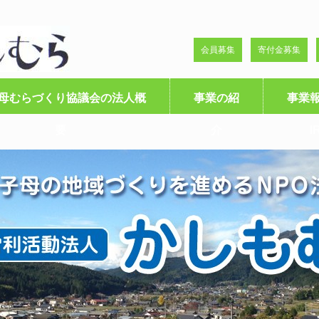
会員募集
寄付金募集
母むらづくり協議会の法人概
事業の紹
事業
要
介
I