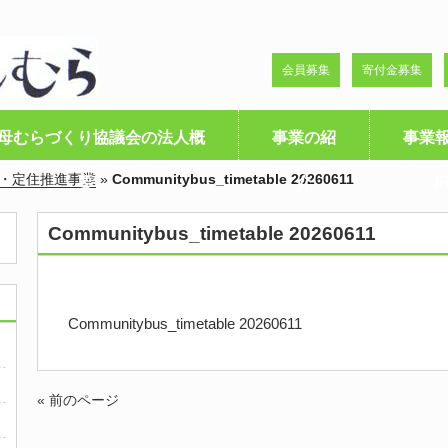
会員募集
寄付金募集
母むらづくり協議会の法人概
事業の紹
事業
・定住推進事業
»
Communitybus_timetable 20260611
要
介
I
Communitybus_timetable 20260611
Communitybus_timetable 20260611
« 前のページ