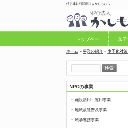
特定非営利活動法人かしもむら
トップペー
加子
ホーム
»
事業の紹介
»
少子化対策
ジ
検
索:
NPOの事業
施設活用・運用事業
地域放送普及事業
域学連携事業